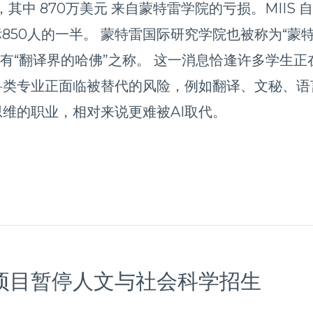
字，其中 870万美元 来自蒙特雷学院的亏损。MIIS
850人的一半。 蒙特雷国际研究学院也被称为“蒙
界亦有“翻译界的哈佛”之称。 这一消息恰逢许多学
科类专业正面临被替代的风险，例如翻译、文秘、
维的职业，相对来说更难被AI取代。
项目暂停人文与社会科学招生