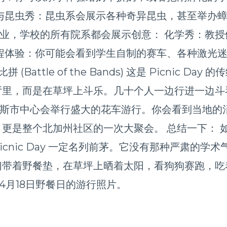
与昆虫秀：昆虫系会展示各种奇异昆虫，甚至举办
除了农业，学校的所有院系都会展示创意： 化学秀：教
程体验：你可能会看到学生自制的赛车、各种激光
Battle of the Bands) 这是 Picnic 
厅里，而是在草坪上斗乐。几十个人一边行进一边斗
，戴维斯市中心会举行盛大的花车游行。你会看到当地
更是整个北加州社区的一次大聚会。 总结一下： 
cnic Day 一定名列前茅。它没有那种严肃的学
们带着野餐垫，在草坪上晒着太阳，看狗狗赛跑，吃
年4月18日野餐日的游行照片。