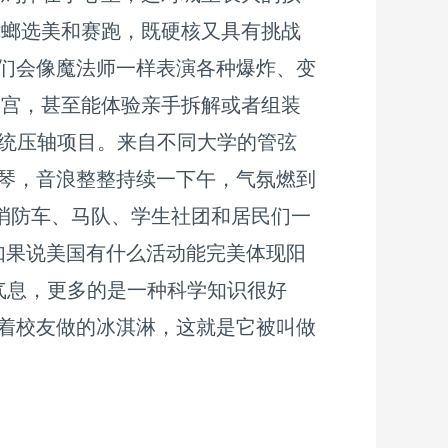
蟑螂选美和赛跑，既硬核又具有挑战
授们会像魔法师一样表演各种爆炸、变
迷宫，甚至能体验亲手拆解或者组装
Day 的传统压轴项目。来自不同大学的管弦
琴，音浪整整持续一下午，气氛燃到
的消防车、马队、学生社团和居民们一
如果说美国有什么活动能完美体现阳
术气息，更多的是一种科学知识很好
着校友做的冰淇淋，这就是它被叫做