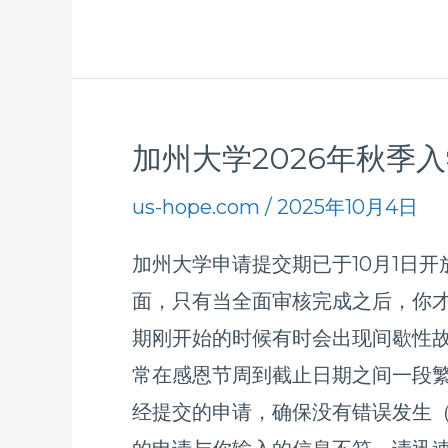
加州大学2026年秋季
加
州
us-hope.com
/
2025年10月4日
大
加州大学申请提交期已于10月1日开
学
面，只有当全面审核完成之后，你才
2026
期刚开始的时候有时会出现间歇性
年
常在感恩节周到截止日期之间一段繁
秋
经提交的申请，确保没有错误发生（
季