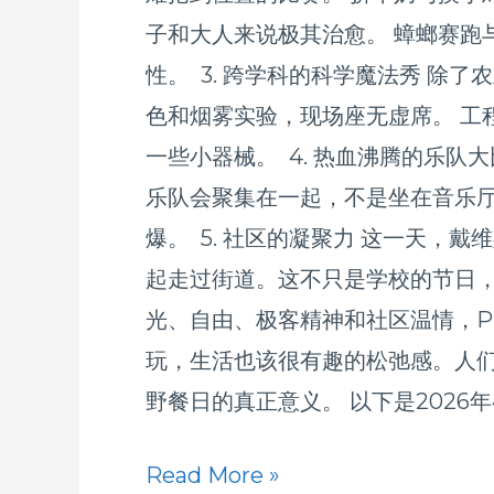
子和大人来说极其治愈。 蟑螂赛跑
野
性。 3. 跨学科的科学魔法秀 
餐
色和烟雾实验，现场座无虚席。 工
日
一些小器械。 4. 热血沸腾的乐队大比拼 (
乐队会聚集在一起，不是坐在音乐
爆。 5. 社区的凝聚力 这一天
起走过街道。这不只是学校的节日，
光、自由、极客精神和社区温情，Pi
玩，生活也该很有趣的松弛感。人
野餐日的真正意义。 以下是2026
Read More »