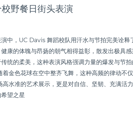
斯分校野餐日街头表演
中，UC Davis 舞蹈校队用汗水与节拍完美诠
健康的体魄与昂扬的朝气相得益彰，散发出极具感
统的柔美，这种表演风格强调力量的爆发与节拍的打击
随着金色花球在空中整齐飞舞，这种高频的律动不
场高水准的艺术展示，更是对自信、坚韧、充满活
的希望之星