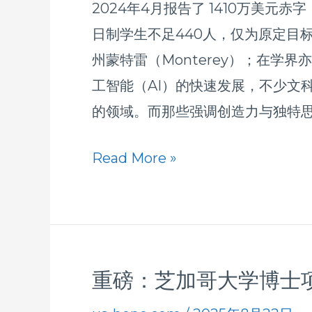
日
2024年4月报告了 1410万美元赤
将
开
日制学生不足440人，仅为原定目标
于
放
州蒙特雷（Monterey）；在学
2027
工智能（AI）的快速发展，不少文
年
的领域。而那些强调创造力与独特思
6
月
Read More »
前
关
闭
蒙
特
重磅：芝加哥大学博士
重
雷
磅：