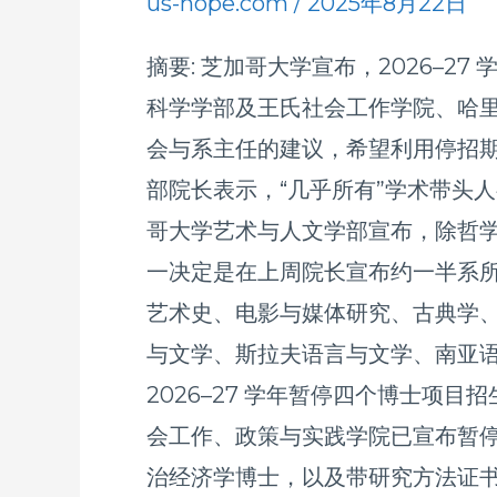
us-hope.com
/
2025年8月22日
国
芝
际
摘要: 芝加哥大学宣布，2026–
加
研
科学学部及王氏社会工作学院、哈
哥
究
会与系主任的建议，希望利用停招期
大
学
部院长表示，“几乎所有”学术带头
学
院
哥大学艺术与人文学部宣布，除哲学系
博
（MIIS）
一决定是在上周院长宣布约一半系所
士
艺术史、电影与媒体研究、古典学
项
与文学、斯拉夫语言与文学、南亚语
目
2026–27 学年暂停四个博士
暂
会工作、政策与实践学院已宣布暂
停
治经济学博士，以及带研究方法证书
人