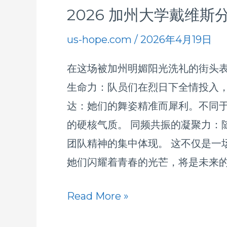
2026 加州大学戴维
2026
加
us-hope.com
/
2026年4月19日
州
在这场被加州明媚阳光洗礼的街头表演
大
生命力：队员们在烈日下全情投入，
学
达：她们的舞姿精准而犀利。不同于传
戴
的硬核气质。 同频共振的凝聚力：
维
团队精神的集中体现。 这不仅是一
斯
她们闪耀着青春的光芒，将是未来
分
校
Read More »
野
餐