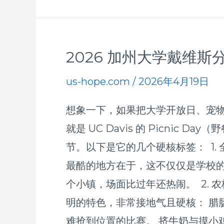
日
街
头
2026 加州大学戴维斯
2026
表
加
us-hope.com
/
2026年4月19日
演
州
想象一下，如果把大学开放日、宠
大
就是 UC Davis 的 Picn
学
节。以下是它的几个硬核标签： 1. 全美
戴
最酷的地方在于，这不仅仅是学校的
维
个小镇，场面比过年还热闹。 2. 农
斯
明的特色，非常接地气且硬核： 腊肠狗
分
难抢到位置的比赛。 挤牛奶与摸小
校