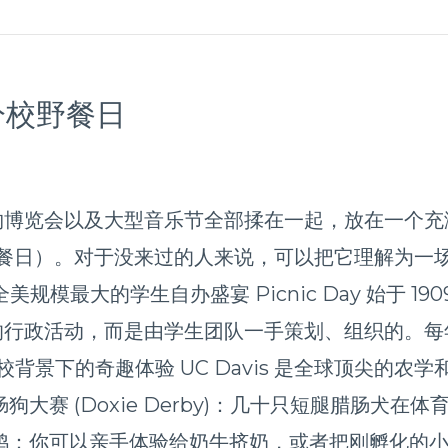
分校野餐日
物博览会以及大型音乐节全部揉在一起，放在一个充
ic Day（野餐日）。对于没来过的人来说，可以把它理
规模最大的学生自办盛宴 Picnic Day 始于 19
行政活动，而是由学生团队一手策划、组织的。每年
校背景下的奇趣体验 UC Davis 是全球顶尖的
大赛 (Doxie Derby)：几十只短腿腊肠犬
鸡：你可以亲手体验给奶牛挤奶，或者把刚孵化的