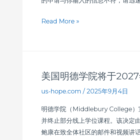
的申请与你输入的信息不符，请迅
入
学
Read More »
申
请
填
报
期
美国明德学院将于202
美
已
国
us-hope.com
/
2025年9月4日
于
明
10
明德学院（Middlebury Col
德
月
并终止部分线上学位课程。该决定由校董
学
1
鲍康在致全体社区的邮件和视频讲话
院