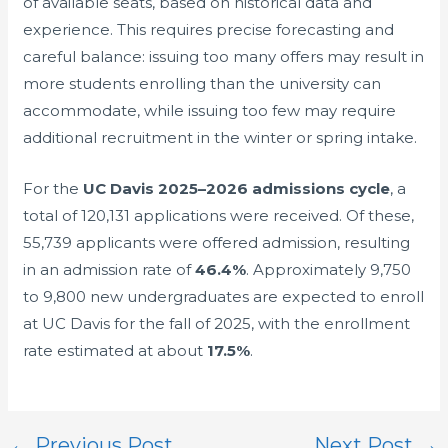
of available seats, based on historical data and
experience. This requires precise forecasting and
careful balance: issuing too many offers may result in
more students enrolling than the university can
accommodate, while issuing too few may require
additional recruitment in the winter or spring intake.
For the
UC Davis 2025–2026 admissions cycle
, a
total of 120,131 applications were received. Of these,
55,739 applicants were offered admission, resulting
in an admission rate of
46.4%
. Approximately 9,750
to 9,800 new undergraduates are expected to enroll
at UC Davis for the fall of 2025, with the enrollment
rate estimated at about
17.5%
.
←
Previous Post
Next Post
→