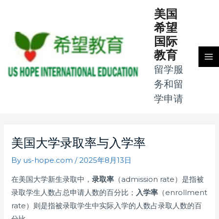
Skip
MA
美国
to
希望
M
content
国际
教育
留学服
务和留
学申请
Post
navigation
美国大学录取率与入学率
By
us-hope.com
/
2025年8月13日
在美国大学新生录取中，
录取率
（admission rate）是指被
录取学生人数占总申请人数的百分比；
入学率
（enrollment
rate）则是指被录取学生中实际入学的人数占录取人数的百
分比。