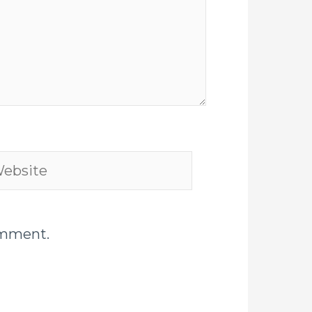
bsite
omment.