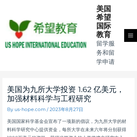
Skip
MA
美国
to
希望
M
content
国际
教育
留学服
务和留
学申请
Post
navigation
美国为九所大学投资 1.62 亿美元，
加强材料科学与工程研究
By
us-hope.com
/
2023年8月27日
美国国家科学基金会宣布了一项新的倡议，为九所大学的材
料科学研究中心提供资金，每所大学在未来六年将分别获得